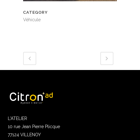
CATEGORY
Véhicule
L'ATELIER
10 rue Jean Pierre Plicque
77124 VILLENOY