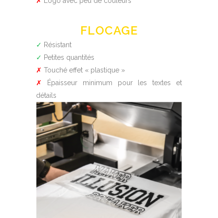
✗
Logo avec peu de couleurs
FLOCAGE
✓
Résistant
✓
Petites quantités
✗
Touché effet « plastique »
✗
Épaisseur minimum pour les textes et
détails