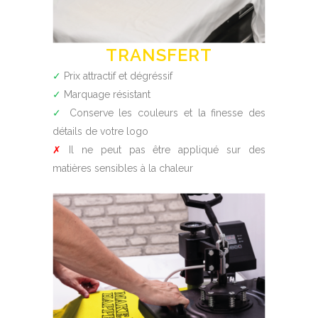
TRANSFERT
✓
Prix attractif et dégréssif
✓
Marquage résistant
✓
Conserve les couleurs et la finesse des
détails de votre logo
✗
Il ne peut pas être appliqué sur des
matières sensibles à la chaleur