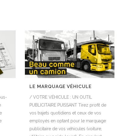
LE MARQUAGE VÉHICULE
ous-
/ VOTRE VÉHICULE : UN OUTIL
e
PUBLICITAIRE PUISSANT Tirez profit de
e
vos trajets quotidiens et ceux de vos
e
employés en optant pour le marquage
publicitaire de vos véhicules (voiture,