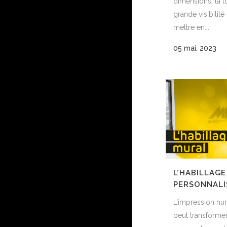
dimensions, la t
grande visibilité
mettre en...
05 mai, 2023
L’HABILLAG
PERSONNALI
L’impression nu
peut transforme