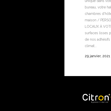
unique dans vot
bureau, votre hal
chambres d’hôt
maison / PERS
LOCAUX À VOTR
surfaces lisses 
de nos adhésifs e
climat...
29 janvier, 2021