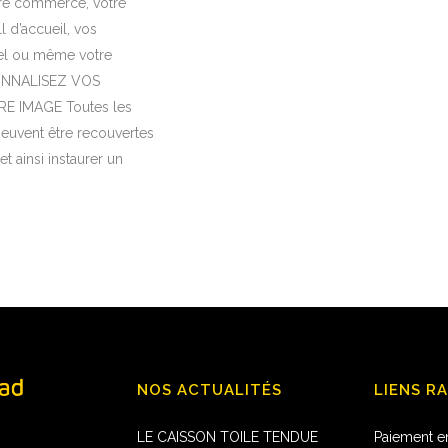
re commerce, votre
l d’accueil, vos
el ou même votre
ONNALISEZ VOS
E IMAGE Toutes les
peuvent être recouvertes
t ainsi instaurer un
NOS ACTUALITÉS
LIENS R
LE CAISSON TOILE TENDUE
Paiement e