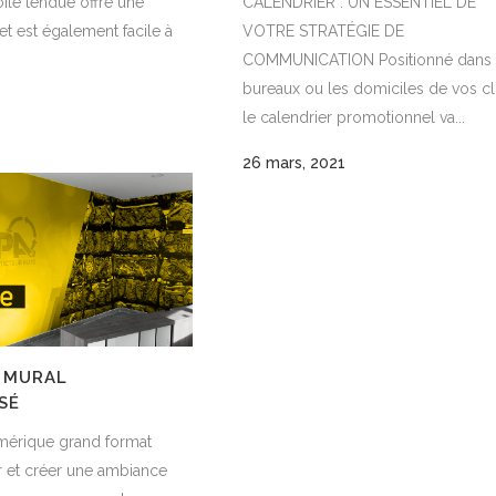
CALENDRIER : UN ESSENTIEL DE
oile tendue offre une
VOTRE STRATÉGIE DE
 et est également facile à
COMMUNICATION Positionné dans 
bureaux ou les domiciles de vos cli
le calendrier promotionnel va...
26 mars, 2021
E MURAL
SÉ
mérique grand format
r et créer une ambiance