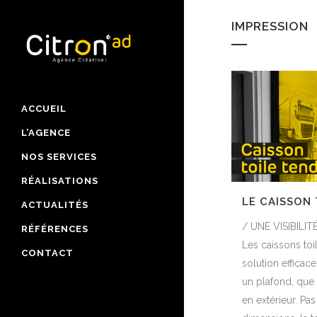
IMPRESSION
ACCUEIL
L’AGENCE
NOS SERVICES
RÉALISATIONS
LE CAISSON
ACTUALITÉS
/ UNE VISIBILI
RÉFÉRENCES
Les caissons toi
CONTACT
solution efficac
un plafond, que 
en extérieur. Pa