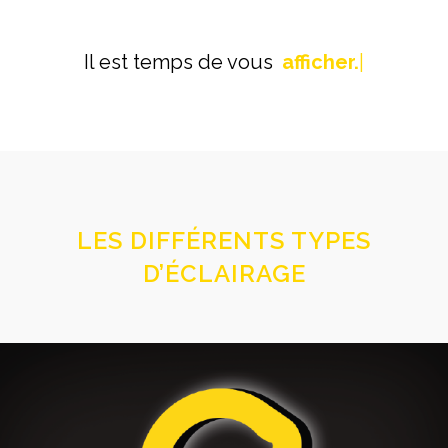
Il est temps de vous
d
i
s
t
i
n
g
|
LES DIFFÉRENTS TYPES
D’ÉCLAIRAGE