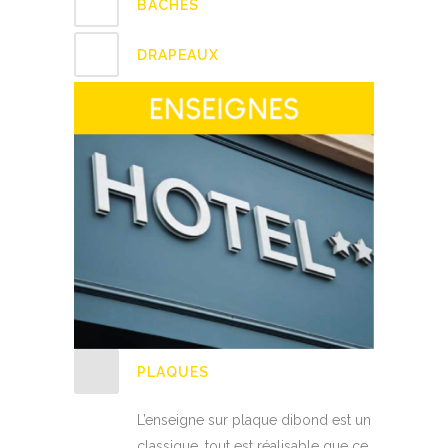
BÂCHES
DRAPEAUX
PLAQUES
L’enseigne sur plaque dibond est un
classique, tout est réalisable que ce